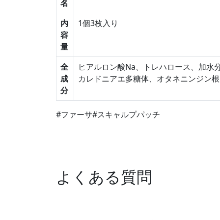
名
内
1個3枚入り
容
量
全
ヒアルロン酸Na、トレハロース、加水
成
カレドニアエ多糖体、オタネニンジン根
分
#ファーサ
#スキャルプパッチ
よくある質問