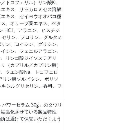
ル／トコフェリル）リン酸K、
ムエキス、サッカロミセス溶解
茎エキス、セイヨウオオバコ種
キス、オリーブ葉エキス、ベタ
シン HC1、アラニン、ヒスチジ
ン、セリン、プロリン、グルタミ
バリン、ロイシン、グリシン、
ロイシン、フェニルアラニン、
ン、リンゴ酸ジイソステアリ
トリ（カプリル／カプリン酸）
、クエン酸Na、トコフェロ
アリン酸ソルビタン、ポリソ
ヘキシルグリセリン、香料、フ
パワーセラム 30g」のタウリ
を結晶化させている製品特性
場所は避けて保管いただくよう