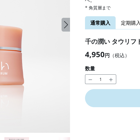
へ。
* 角質層まで
通常購入
定期購
千の潤い タウリフト
4,950
円
（税込）
数量