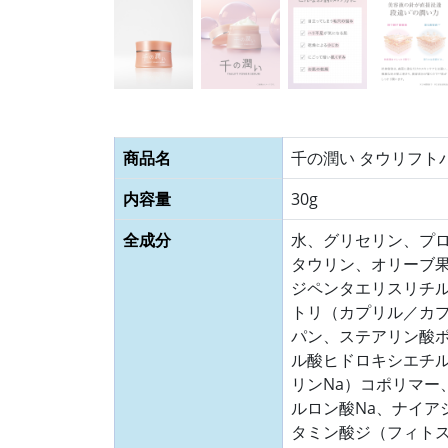
商品名
千の潤い タウリフトパ
内容量
30g
全成分
水、グリセリン、プ
タウリン、オリーブ果
ジペンタエリスリチ
トリ（カプリル／カ
パン、ステアリン酸ポ
ル酸ヒドロキシエチ
リンNa）コポリマー
ルロン酸Na、ナイア
タミン酸ジ（フィト