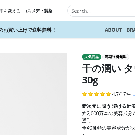
来を変える
コスメディ製薬
上のお買い上げで送料無料！
ABOUT
BR
人気商品
定期送料無料
千の潤い 
30g
★★★★★
4.7/17件
新次元に潤う 溶ける針
約2,000万本の美容
*
透
。
全40種類の美容成分が