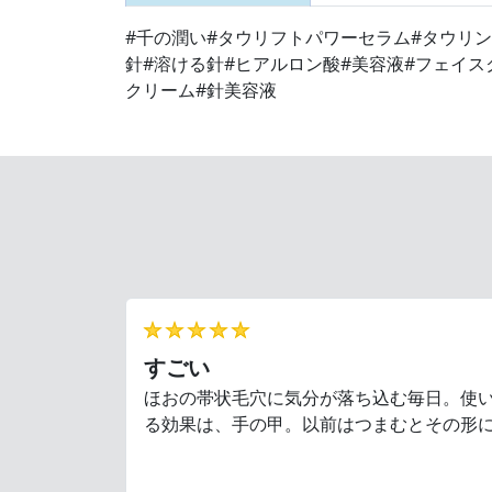
#千の潤い
#タウリフトパワーセラム
#タウリ
針
#溶ける針
#ヒアルロン酸
#美容液
#フェイス
クリーム
#針美容液
★★★★★
すごい
ほおの帯状毛穴に気分が落ち込む毎日。使
る効果は、手の甲。以前はつまむとその形