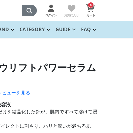
0
ログイン
お気に入り
カート
AND
CATEGORY
GUIDE
FAQ
タウリフトパワーセラム
レビューを見る
美容液
成分だけを結晶化した針が、肌内ですべて溶けて浸
ダイレクトに刺さり、ハリと潤いが満ちる肌