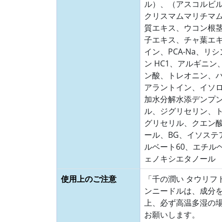
ル）、（アスコルビ
クリスマムマリチマ
質エキス、ウコン根
子エキス、チャ葉エ
イン、PCA-Na、リ
ン HC1、アルギニ
ン酸、トレオニン、
アラントイン、イソ
加水分解水添デンプ
ル、ジグリセリン、
グリセリル、クエン酸
ール、BG、イソステ
ルベート60、エチル
ェノキシエタノール
使用上のご注意
「千の潤い タウリフト
ンニードルは、成分
上、必ず高温多湿の
お願いします。