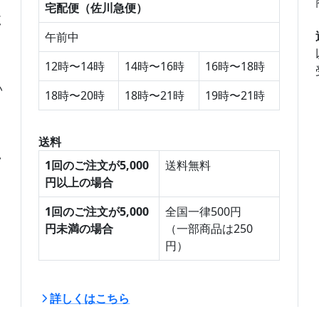
宅配便（佐川急便）
午前中
12時〜14時
14時〜16時
16時〜18時
ら
い
18時〜20時
18時〜21時
19時〜21時
送料
い
1回のご注文が5,000
送料無料
円以上の場合
1回のご注文が5,000
全国一律500円
円未満の場合
（一部商品は250
円）
詳しくはこちら