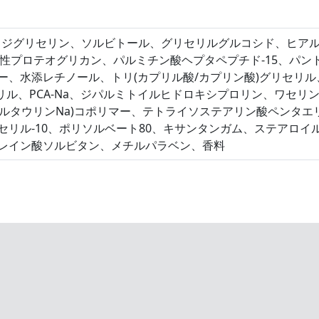
、ジグリセリン、ソルビトール、グリセリルグルコシド、ヒアル
性プロテオグリカン、パルミチン酸ヘプタペプチド-15、パント
マー、水添レチノール、トリ(カプリル酸/カプリン酸)グリセリ
リセリル、PCA-Na、ジパルミトイルヒドロキシプロリン、ワ
メチルタウリンNa)コポリマー、テトライソステアリン酸ペンタ
リル-10、ポリソルベート80、キサンタンガム、ステアロイ
レイン酸ソルビタン、メチルパラベン、香料